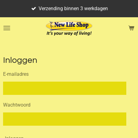
Ga
Verzending binnen 3 werkdagen
direct
naar
de
hoofdinhoud
Inloggen
E-mailadres
Wachtwoord