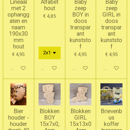
Lineaal
Alfabet
Baby
Baby
met 2
hout
zeep
zeep
ophangg
BOY in
GIRL in
€ 4,85
aten en
doos
doos
naam
transpar
transpar
190x30
ant
ant
mm
kunststo
kunststo
hout
f
f
€ 4,95
€ 4,95
€ 4,95
In winkelwagen
In winkelwagen
In winkelwagen
In winkelwag
Bier
Blokken
Blokken
Brievenb
houder -
BOY
GIRL
us
houder
15x7x0,
15x13x0
koffer