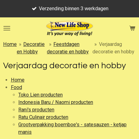
Ga
Verzending binnen 3 werkdagen
direct
naar
de
hoofdinhoud
Home
»
Decoratie
»
Feestdagen
»
Verjaardag
en Hobby
decoratie en hobby
decoratie en hobby
Verjaardag decoratie en hobby
Home
Food
Toko Lien producten
Indonesia Baru / Naomi producten
Rani's producten
Ratu Culinair producten
Grootverpakking boemboe's - satesauzen - ketjap
manis