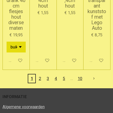
drank 40
4cm
,4cm
transpar
cm
hout
hout
ant
flesjes
kunststo
€ 1,55
€ 1,55
hout
f met
diverse
Lego
maten
Auto
€ 19,95
€ 8,75
Bekijk details
In winkelwagen
In winkelwagen
In winkelwag
1
2
3
4
5
10
INFORMATIE
Algemene voorwaarden