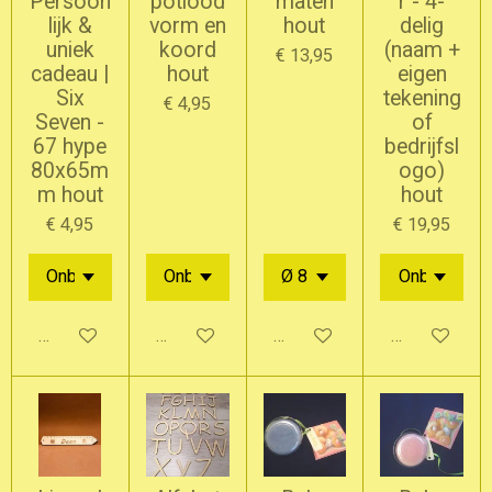
Persoon
potlood
maten
r - 4-
lijk &
vorm en
hout
delig
uniek
koord
(naam +
€ 13,95
cadeau |
hout
eigen
Six
tekening
€ 4,95
Seven -
of
67 hype
bedrijfsl
80x65m
ogo)
m hout
hout
€ 4,95
€ 19,95
In winkelwagen
Bekijk details
Bekijk details
Bekijk detail