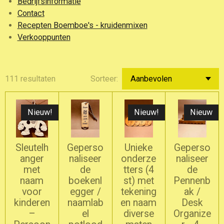
Bedrijfsinformatie
Contact
Recepten Boemboe's - kruidenmixen
Verkooppunten
111 resultaten
Sorteer:
Nieuw!
Nieuw!
Nieuw
Sleutelh
Geperso
Unieke
Geperso
anger
naliseer
onderze
naliseer
met
de
tters (4
de
naam
boekenl
st) met
Pennenb
voor
egger /
tekening
ak /
kinderen
naamlab
en naam
Desk
–
el
diverse
Organize