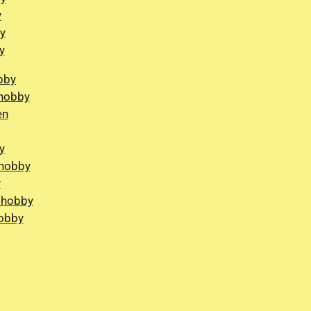
y
y
y
bby
 hobby
en
y
 hobby
y
 hobby
hobby