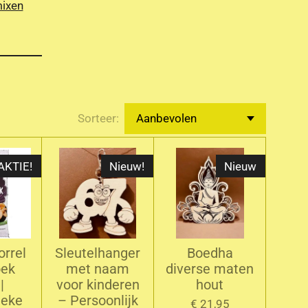
mixen
Sorteer:
AKTIE!
Nieuw!
Nieuw
rrel
Sleutelhanger
Boedha
oek
met naam
diverse maten
|
voor kinderen
hout
ieke
– Persoonlijk
€ 21,95