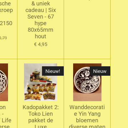
sche
& uniek
kroep
cadeau | Six
Seven - 67
42150
hype
80x65mm
hout
1,79
€ 4,95
Nieuw!
Nieuw
on
Kadopakket 2:
Wanddecorati
 -
Toko Lien
e Yin Yang
 Life
pakket de
bloemen
erse
Luxe
diverse maten