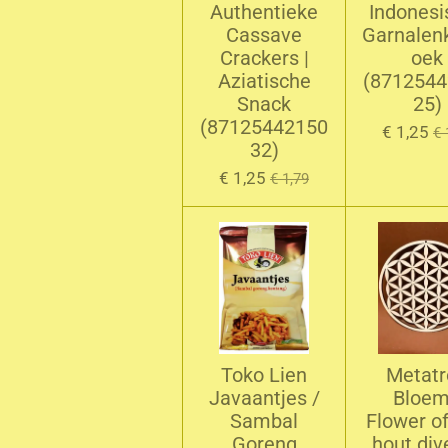
Authentieke
Indonesi
Cassave
Garnalen
Crackers |
oek
Aziatische
(871254
Snack
25)
(87125442150
€ 1,25
€ 
32)
€ 1,25
€ 1,79
Toko Lien
Metatr
Javaantjes /
Bloem
Sambal
Flower of
Goreng
hout div