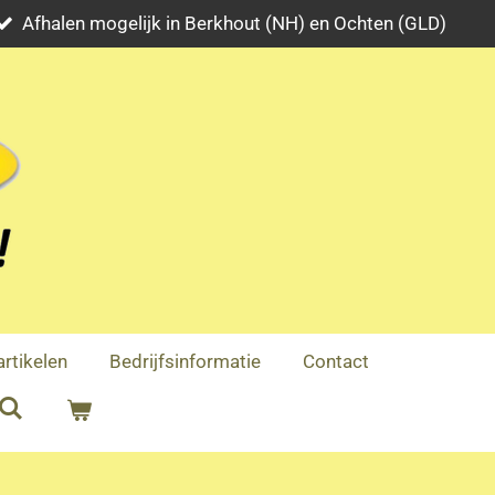
Afhalen mogelijk in Berkhout (NH) en Ochten (GLD)
rtikelen
Bedrijfsinformatie
Contact