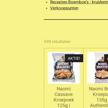
Recepten Boemboe's - kruiden
Verkooppunten
598 resultaten
AKTIE!
Naomi
Naomi Bo
Cassave
Kroep
Kroepoek
135g 
125g |
Authent