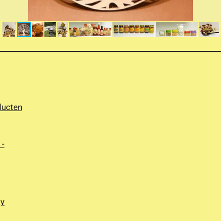
ducten
 -
by