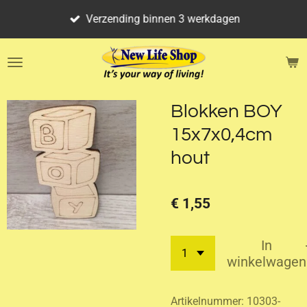
Ga
Verzending binnen 3 werkdagen
direct
naar
de
hoofdinhoud
Blokken BOY
15x7x0,4cm
hout
€ 1,55
In
winkelwagen
Artikelnummer:
10303-