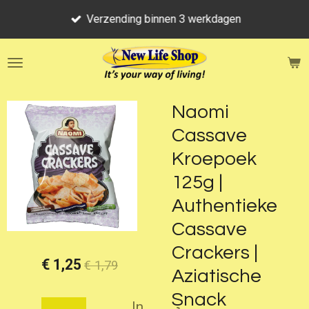
Ga
Verzending binnen 3 werkdagen
direct
naar
de
hoofdinhoud
Naomi
Cassave
Kroepoek
125g |
Authentieke
Cassave
Crackers |
€ 1,25
€ 1,79
Aziatische
Snack
In