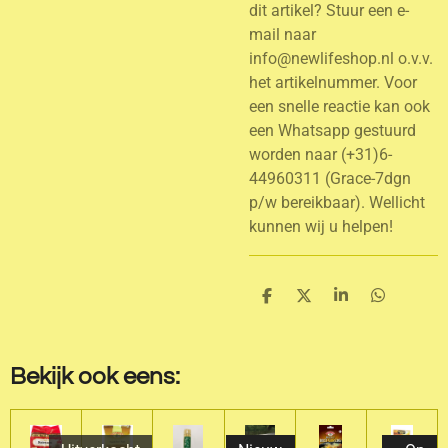
dit artikel? Stuur een e-
mail naar
info@newlifeshop.nl o.v.v.
het artikelnummer. Voor
een snelle reactie kan ook
een Whatsapp gestuurd
worden naar (+31)6-
44960311 (Grace-7dgn
p/w bereikbaar). Wellicht
kunnen wij u helpen!
D
D
S
D
e
e
h
e
l
e
a
l
e
l
r
e
n
e
n
Bekijk ook eens: