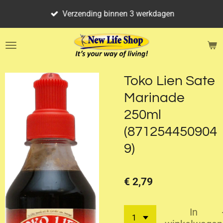
Ga
Verzending binnen 3 werkdagen
direct
naar
de
hoofdinhoud
Toko Lien Sate
Marinade
250ml
(871254450904
9)
€ 2,79
In