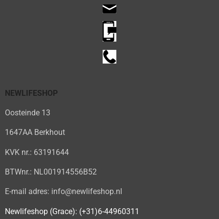
NEWLIFESHOP
Oosteinde 13
1647AA Berkhout
KVK nr.: 63191644
BTWnr.: NL001914556B52
E-mail adres: info@newlifeshop.nl
Newlifeshop (Grace): (+31)6-44960311