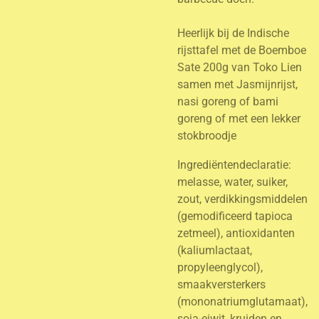
Heerlijk bij de Indische
rijsttafel met de Boemboe
Sate 200g van Toko Lien
samen met Jasmijnrijst,
nasi goreng of bami
goreng of met een lekker
stokbroodje
Ingrediëntendeclaratie:
melasse, water, suiker,
zout, verdikkingsmiddelen
(gemodificeerd tapioca
zetmeel), antioxidanten
(kaliumlactaat,
propyleenglycol),
smaakversterkers
(mononatriumglutamaat),
soja-eiwit, kruiden en