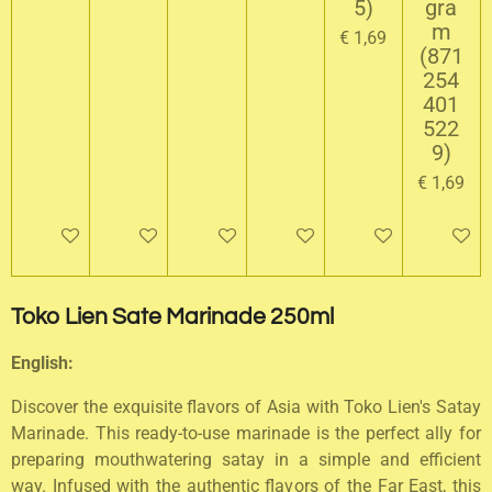
5)
gra
m
€ 1,69
(871
254
401
522
9)
€ 1,69
In winkelwagen
Houd mij op de hoogte
In winkelwagen
In winkelwagen
In winkelwagen
In wink
Toko Lien Sate Marinade 250ml
English:
Discover the exquisite flavors of Asia with Toko Lien's Satay
Marinade. This ready-to-use marinade is the perfect ally for
preparing mouthwatering satay in a simple and efficient
way. Infused with the authentic flavors of the Far East, this