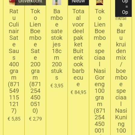
Uitverkocht
Nieuw
Op
=
Rat
Tok
Ba
Tota
Tok
Indo
Op
u
o
mbo
al
o
nesi
Culi
Lien
e
voor
Lien
a
nair
Boe
sate
deel
Boe
Bar
Sat
mbo
stok
pak
mbo
u
e
e
jes
ket
e
krui
Sau
Sat
18c
Buit
spe
den
s
e
m
enk
ciaa
mix
400
200
200
ook
l
/
gra
gra
stuk
barb
Nasi
boe
m
m
s
ecu
Gor
mbo
(871
(871
e
eng
e
€ 3,95
549
254
100
spe
€ 84,95
115
450
gra
ciaa
121
051
m
l
7)
0)
(871
Nasi
254
Kuni
€ 5,85
€ 2,79
450
ng
001
100