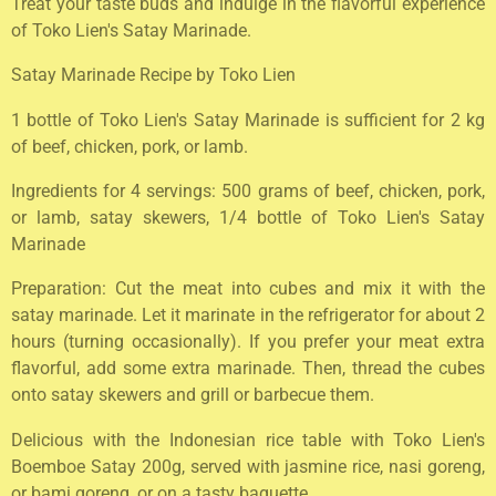
Treat your taste buds and indulge in the flavorful experience
of Toko Lien's Satay Marinade.
Satay Marinade Recipe by Toko Lien
1 bottle of Toko Lien's Satay Marinade is sufficient for 2 kg
of beef, chicken, pork, or lamb.
Ingredients for 4 servings: 500 grams of beef, chicken, pork,
or lamb, satay skewers, 1/4 bottle of Toko Lien's Satay
Marinade
Preparation: Cut the meat into cubes and mix it with the
satay marinade. Let it marinate in the refrigerator for about 2
hours (turning occasionally). If you prefer your meat extra
flavorful, add some extra marinade. Then, thread the cubes
onto satay skewers and grill or barbecue them.
Delicious with the Indonesian rice table with Toko Lien's
Boemboe Satay 200g, served with jasmine rice, nasi goreng,
or bami goreng, or on a tasty baguette.