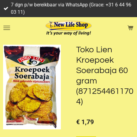
7 dgn p/w bereikbaar via WhatsApp (Grace: +31 6 44 96
Ga
03 11)
direct
naar
de
hoofdinhoud
Toko Lien
Kroepoek
Soerabaja 60
gram
(871254461170
4)
€ 1,79