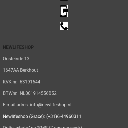
NEWLIFESHOP
Oosteinde 13
1647AA Berkhout
KVK nr.: 63191644
BTWnr.: NL001914556B52
E-mail adres: info@newlifeshop.nl
Newlifeshop (Grace): (+31)6-44960311
Optie: whatsApp/SMS (7 dgn per week)