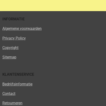
l
e
a
l
e
l
r
e
n
e
n
INFORMATIE
Algemene voorwaarden
Privacy Policy
Copyright
Sitemap
KLANTENSERVICE
Bedrijfsinformatie
Contact
Retourneren