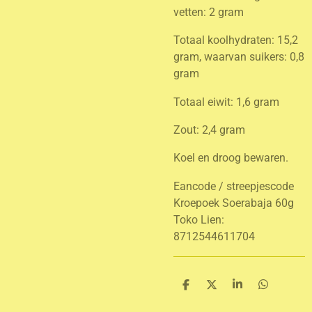
vetten: 2 gram
Totaal koolhydraten: 15,2
gram, waarvan suikers: 0,8
gram
Totaal eiwit: 1,6 gram
Zout: 2,4 gram
Koel en droog bewaren.
Eancode / streepjescode
Kroepoek Soerabaja 60g
Toko Lien:
8712544611704
D
D
S
D
e
e
h
e