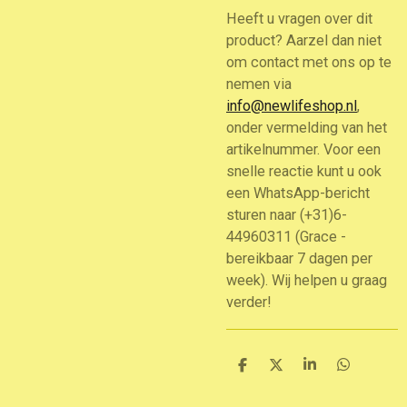
Heeft u vragen over dit
product? Aarzel dan niet
om contact met ons op te
nemen via
info@newlifeshop.nl
,
onder vermelding van het
artikelnummer. Voor een
snelle reactie kunt u ook
een WhatsApp-bericht
sturen naar (+31)6-
44960311 (Grace -
bereikbaar 7 dagen per
week). Wij helpen u graag
verder!
D
D
S
D
e
e
h
e
l
e
a
l