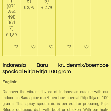
m
8)
6)
(871
€ 2,79
€ 2,79
254
490
061
7)
€ 1,89
In winkelwagen
In winkelwagen
In winkelwagen
In winkelwagen
In winkelwagen
Indonesia Baru kruidenmix/boemboe
speciaal Ritja Ritja 100 gram
English:
Discover the vibrant flavors of Indonesian cuisine with our
Indonesia Baru spice mix/boemboe special Ritja Ritja of 100
grams. This spicy spice mix is perfect for preparing Ritja
Ritja, a delicious dish with beef or chicken. With our high-