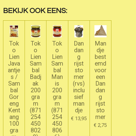
e
l
r
e
n
e
n
BEKIJK OOK EENS:
Tok
Tok
Tok
Dan
Man
o
o
o
dan
dje
Lien
Lien
Lien
g
best
Java
Sam
Sam
rijst
emd
antje
bal
bal
sto
voor
s /
Badj
Man
mer
een
Sam
ak
is
(rvs)
Dan
bal
200
200
inclu
dan
Gor
gra
gra
sief
g
eng
m
m
man
rijst
Kent
(871
(871
dje
sto
ang
254
254
mer
€ 13,95
100
450
450
€ 2,75
gra
802
806