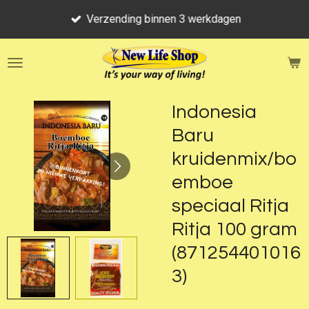
Ga
Verzending binnen 3 werkdagen
direct
naar
de
hoofdinhoud
Indonesia
Baru
kruidenmix/bo
emboe
speciaal Ritja
Ritja 100 gram
(871254401016
3)