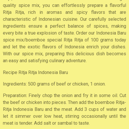
quality spice mix, you can effortlessly prepare a flavorful
Ritja Ritja, rich in aromas and spicy flavors that are
characteristic of Indonesian cuisine. Our carefully selected
ingredients ensure a perfect balance of spices, making
every bite a true explosion of taste. Order our Indonesia Baru
spice mix/boemboe special Ritja Ritja of 100 grams today
and let the exotic flavors of Indonesia enrich your dishes.
With our spice mix, preparing this delicious dish becomes
an easy and satisfying culinary adventure.
Recipe Ritja Ritja Indonesia Baru
Ingredients: 500 grams of beef or chicken, 1 onion.
Preparation: Finely chop the onion and fry it in some oil. Cut
the beef or chicken into pieces. Then add the boemboe Ritja-
Ritja Indonesia Baru and the meat. Add 3 cups of water and
let it simmer over low heat, stirring occasionally until the
meat is tender. Add salt or sambal to taste.