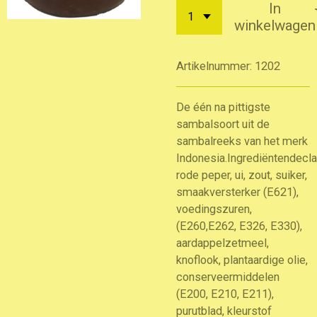
In
winkelwagen
Artikelnummer:
1202
De één na pittigste
sambalsoort uit de
sambalreeks van het merk
Indonesia.
Ingrediëntendeclar
rode peper, ui, zout, suiker,
smaakversterker (E621),
voedingszuren,
(E260,E262, E326, E330),
aardappelzetmeel,
knoflook, plantaardige olie,
conserveermiddelen
(E200, E210, E211),
purutblad, kleurstof