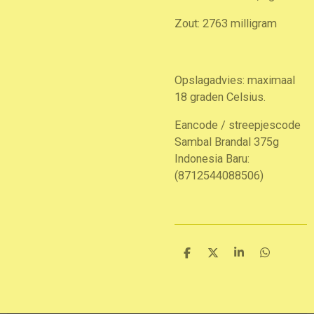
Zout: 2763 milligram
Opslagadvies: maximaal
18 graden Celsius.
Eancode / streepjescode
Sambal Brandal 375g
Indonesia Baru:
(8712544088506)
D
D
S
D
e
e
h
e
l
e
a
l
e
l
r
e
n
e
n