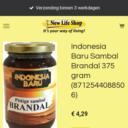
Ga
Verzending binnen 3 werkdagen
direct
naar
de
hoofdinhoud
Indonesia
Baru Sambal
Brandal 375
gram
(871254408850
6)
€ 4,29