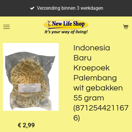
Ga
Verzending binnen 3 werkdagen
direct
naar
de
hoofdinhoud
Indonesia
Baru
Kroepoek
Palembang
wit gebakken
55 gram
(871254421167
6)
€ 2,99