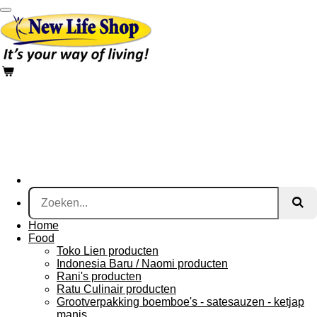
Ga
direct
naar
de
hoofdinhoud
Home
Food
Toko Lien producten
Indonesia Baru / Naomi producten
Rani's producten
Ratu Culinair producten
Grootverpakking boemboe's - satesauzen - ketjap
manis