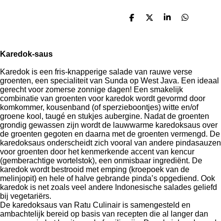
D
D
S
D
e
e
h
e
l
e
a
l
e
l
r
e
n
e
n
Karedok-saus
Karedok is een fris-knapperige salade van rauwe verse
groenten, een specialiteit van Sunda op West Java. Een ideaal
gerecht voor zomerse zonnige dagen! Een smakelijk
combinatie van groenten voor karedok wordt gevormd door
komkommer, kousenband (of sperzieboontjes) witte en/of
groene kool, taugé en stukjes aubergine. Nadat de groenten
grondig gewassen zijn wordt de lauwwarme karedoksaus over
de groenten gegoten en daarna met de groenten vermengd. De
karedoksaus onderscheidt zich vooral van andere pindasauzen
voor groenten door het kenmerkende accent van kencur
(gemberachtige wortelstok), een onmisbaar ingrediënt. De
karedok wordt bestrooid met emping (kroepoek van de
melinjopit) en hele of halve gebrande pinda’s opgediend. Ook
karedok is net zoals veel andere Indonesische salades geliefd
bij vegetariërs.
De karedoksaus van Ratu Culinair is samengesteld en
ambachtelijk bereid op basis van recepten die al langer dan