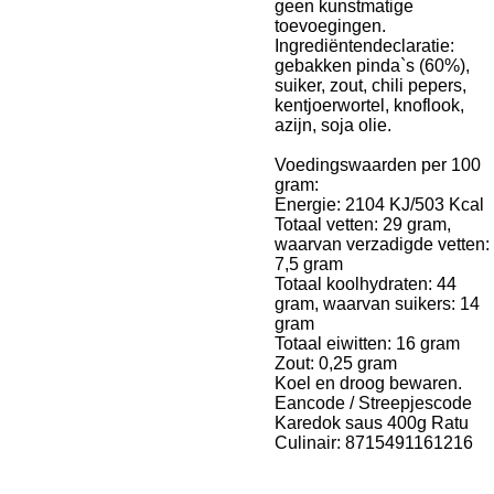
geen kunstmatige
toevoegingen.
Ingrediëntendeclaratie:
gebakken pinda`s (60%),
suiker, zout, chili pepers,
kentjoerwortel, knoflook,
azijn, soja olie.
Voedingswaarden per 100
gram:
Energie: 2104 KJ/503 Kcal
Totaal vetten: 29 gram,
waarvan verzadigde vetten:
7,5 gram
Totaal koolhydraten: 44
gram, waarvan suikers: 14
gram
Totaal eiwitten: 16 gram
Zout: 0,25 gram
Koel en droog bewaren.
Eancode / Streepjescode
Karedok saus 400g Ratu
Culinair: 8715491161216