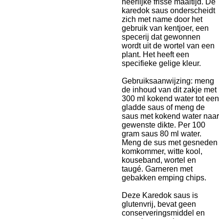
heerlijke frisse maaltijd. De
karedok saus onderscheidt
zich met name door het
gebruik van kentjoer, een
specerij dat gewonnen
wordt uit de wortel van een
plant. Het heeft een
specifieke gelige kleur.
Gebruiksaanwijzing: meng
de inhoud van dit zakje met
300 ml kokend water tot een
gladde saus of meng de
saus met kokend water naar
gewenste dikte. Per 100
gram saus 80 ml water.
Meng de sus met gesneden
komkommer, witte kool,
kouseband, wortel en
taugé. Garneren met
gebakken emping chips.
Deze Karedok saus is
glutenvrij, bevat geen
conserveringsmiddel en