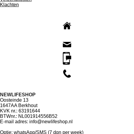
Klachten
NEWLIFESHOP
Oosteinde 13
1647AA Berkhout
KVK nr.: 63191644
BTWnr.: NL001914556B52
E-mail adres: info@newlifeshop.nl
Newlifeshop (Grace): (+31)6-44960311
Optie: whatsApp/SMS (7 dgn per week)