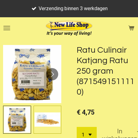
Ga
Verzending binnen 3 werkdagen
direct
naar
de
hoofdinhoud
Ratu Culinair
Katjang Ratu
250 gram
(871549151111
0)
€ 4,75
In