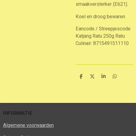
smaakversterker (E621).
Koel en droog bewaren
Eancode / Streepjescode
Katjang Ratu 250g Ratu
Culinair: 8715491511110
D
D
S
D
e
e
h
e
l
e
a
l
e
l
r
e
n
e
n
INFORMATIE
Algemene voorwaarden