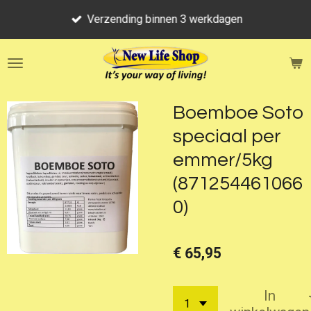
Ga
Verzending binnen 3 werkdagen
direct
naar
de
hoofdinhoud
Boemboe Soto
speciaal per
emmer/5kg
(871254461066
0)
€ 65,95
In