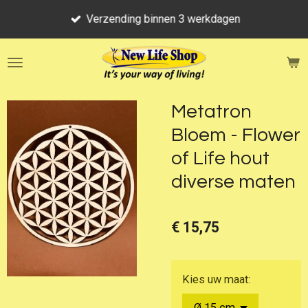
Ga
Verzending binnen 3 werkdagen
direct
naar
de
hoofdinhoud
Metatron
Bloem - Flower
of Life hout
diverse maten
€ 15,75
Kies uw maat: