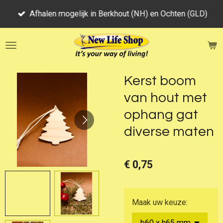
Ga
Afhalen mogelijk in Berkhout (NH) en Ochten (GLD)
direct
naar
de
hoofdinhoud
Kerst boom
van hout met
ophang gat
diverse maten
€ 0,75
Maak uw keuze: