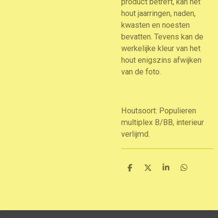
product betreft, kan het
hout jaarringen, naden,
kwasten en noesten
bevatten. Tevens kan de
werkelijke kleur van het
hout enigszins afwijken
van de foto.
Houtsoort: Populieren
multiplex B/BB, interieur
verlijmd.
D
D
S
D
e
e
h
e
l
e
a
l
e
l
r
e
n
e
n