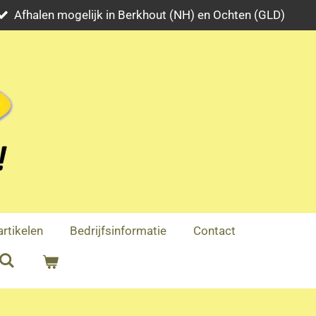
Afhalen mogelijk in Berkhout (NH) en Ochten (GLD)
rtikelen
Bedrijfsinformatie
Contact