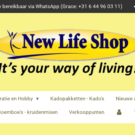
 bereikbaar via WhatsApp (Grace: +31 6 44 96 03 11)
ratie en Hobby
Kadopakketten - Kado's
Nieuwe a
oemboe's - kruidenmixen
Verkooppunten