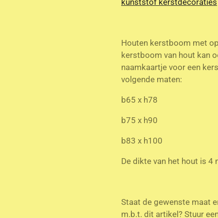
kunststof kerstdecoraties
Houten kerstboom met op
kerstboom van hout kan o
naamkaartje voor een kerst
volgende maten:
b65 x h78
b75 x h90
b83 x h100
De dikte van het hout is 
Staat de gewenste maat er 
m.b.t. dit artikel? Stuur e