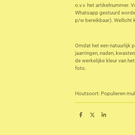
o.v.v. het artikelnummer. 
Whatsapp gestuurd worde
p/w bereikbaar). Wellicht 
Omdat het een natuurlijk p
jaarringen, naden, kwaste
de werkelijke kleur van he
foto.
Houtsoort: Populieren mult
D
D
S
e
e
h
l
e
a
e
l
r