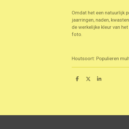
Omdat het een natuurlijk p
jaarringen, naden, kwaste
de werkelijke kleur van he
foto.
Houtsoort: Populieren multi
D
D
S
e
e
h
l
e
a
e
l
r
n
e