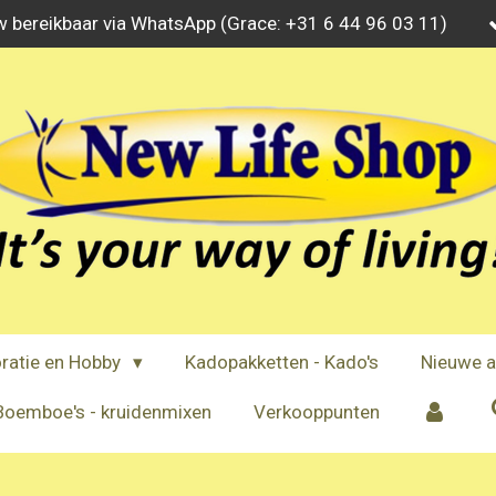
w bereikbaar via WhatsApp (Grace: +31 6 44 96 03 11)
ratie en Hobby
Kadopakketten - Kado's
Nieuwe a
Boemboe's - kruidenmixen
Verkooppunten