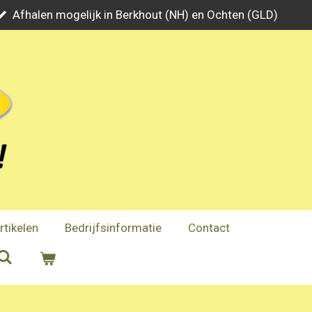
Afhalen mogelijk in Berkhout (NH) en Ochten (GLD)
rtikelen
Bedrijfsinformatie
Contact