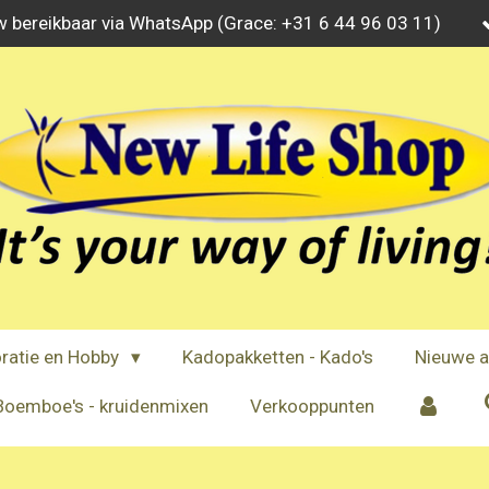
w bereikbaar via WhatsApp (Grace: +31 6 44 96 03 11)
ratie en Hobby
Kadopakketten - Kado's
Nieuwe a
Boemboe's - kruidenmixen
Verkooppunten