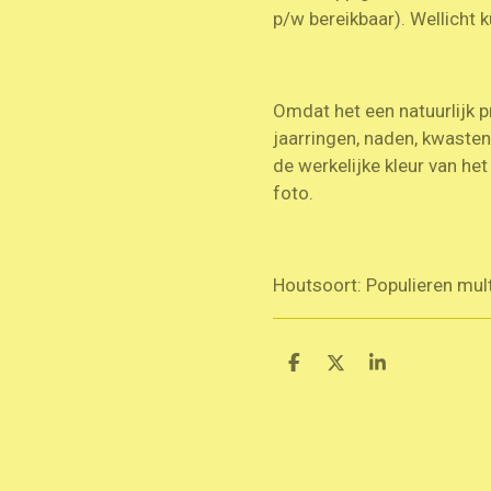
p/w bereikbaar). Wellicht k
Omdat het een natuurlijk p
jaarringen, naden, kwaste
de werkelijke kleur van he
foto.
Houtsoort: Populieren multi
D
D
S
e
e
h
l
e
a
e
l
r
n
e