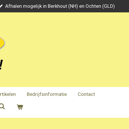
Afhalen mogelijk in Berkhout (NH) en Ochten (GLD)
rtikelen
Bedrijfsinformatie
Contact