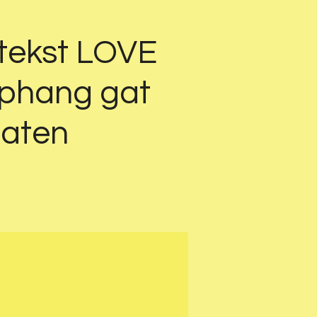
 tekst LOVE
ophang gat
maten