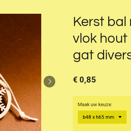
Kerst ba
vlok hou
gat dive
€ 0,85
Maak uw keuze: