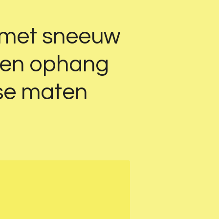
l met sneeuw
t en ophang
rse maten