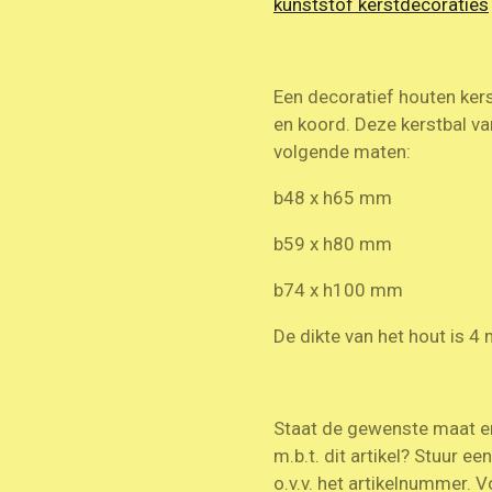
kunststof kerstdecoraties
Een decoratief houten ker
en koord. Deze kerstbal van
volgende maten:
b48 x h65 mm
b59 x h80 mm
b74 x h100 mm
De dikte van het hout is 
Staat de gewenste maat er 
m.b.t. dit artikel? Stuur ee
o.v.v. het artikelnummer. V