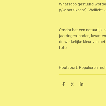
Whatsapp gestuurd worde
p/w bereikbaar). Wellicht k
Omdat het een natuurlijk p
jaarringen, naden, kwaste
de werkelijke kleur van he
foto.
Houtsoort: Populieren multi
D
D
S
e
e
h
l
e
a
e
l
r
n
e