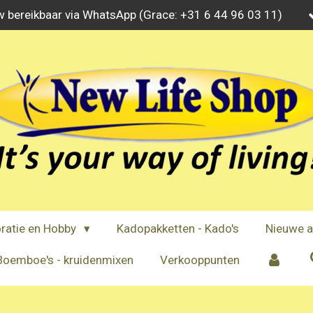
w bereikbaar via WhatsApp (Grace: +31 6 44 96 03 11)
ratie en Hobby
Kadopakketten - Kado's
Nieuwe a
Boemboe's - kruidenmixen
Verkooppunten