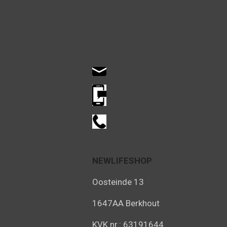
NEWLIFESHOP
Oosteinde 13
1647AA Berkhout
KVK nr.: 63191644