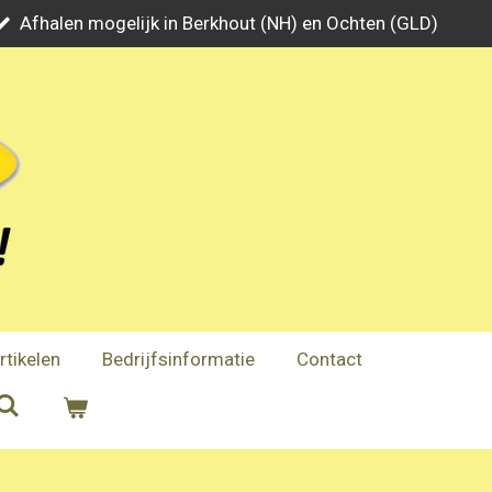
Afhalen mogelijk in Berkhout (NH) en Ochten (GLD)
rtikelen
Bedrijfsinformatie
Contact