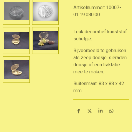
Artikelnummer:
10007-
01.19.080.00
Leuk decoratief kunststof
schelpje.
Bijvoorbeeld te gebruiken
als zeep doosje, sieraden
doosje of een traktatie
mee te maken.
Buitenmaat: 83 x 88 x 42
mm
D
D
S
D
e
e
h
e
l
e
a
l
e
l
r
e