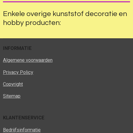
n
e
n
Enkele overige kunststof decoratie en
hobby producten:
INFORMATIE
Algemene voorwaarden
Privacy Policy
Copyright
Sitemap
KLANTENSERVICE
Bedrijfsinformatie