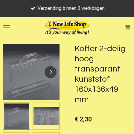
Ga
Verzending binnen 3 werkdagen
direct
naar
de
hoofdinhoud
Koffer 2-delig
hoog
transparant
kunststof
160x136x49
mm
€ 2,30