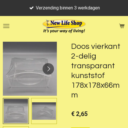
Ga
Verzending binnen 3 werkdagen
direct
naar
de
hoofdinhoud
Doos vierkant
2-delig
transparant
kunststof
178x178x66m
m
€ 2,65