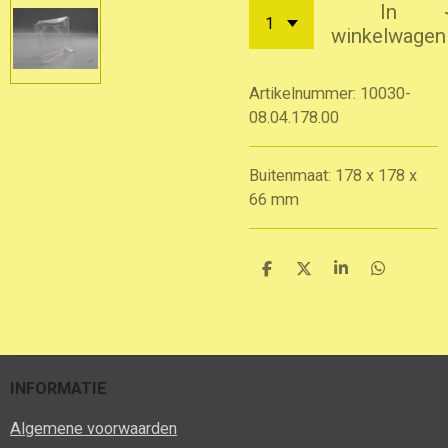
In
winkelwagen
Artikelnummer:
10030-
08.04.178.00
Buitenmaat: 178 x 178 x
66 mm
D
D
S
D
e
e
h
e
l
e
a
l
e
l
r
e
n
e
n
INFORMATIE
Algemene voorwaarden