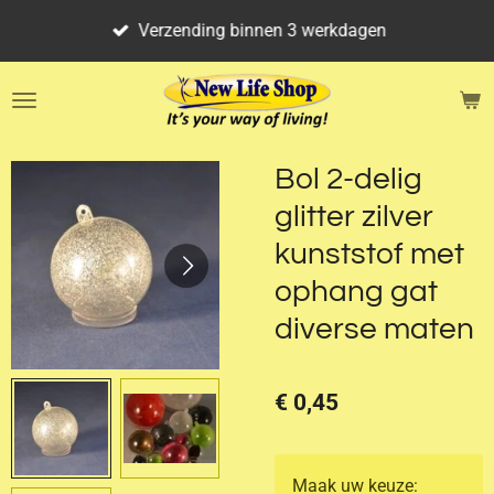
Ga
Verzending binnen 3 werkdagen
direct
naar
de
hoofdinhoud
Bol 2-delig
glitter zilver
kunststof met
ophang gat
diverse maten
€ 0,45
Maak uw keuze: