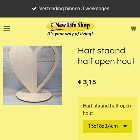
Ga
Verzending binnen 3 werkdagen
direct
naar
de
hoofdinhoud
Hart staand
half open hout
€ 3,15
Hart staand half open
hout