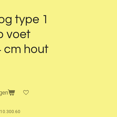
g type 1
p voet
4 cm hout
gen
10.300.60