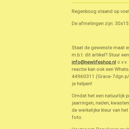
Regenboog staand op voet
De afmetingen zijn: 30x15
Staat de gewenste maat er 
m.b.t. dit artikel? Stuur ee
info@newlifeshop.nl
o.v.v.
reactie kan ook een What
44960311 (Grace-7dgn p/w 
je helpen!
Omdat het een natuurlijk p
jaarringen, naden, kwaste
de werkelijke kleur van he
foto.