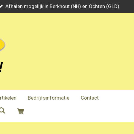
Afhalen mogelijk in Berkhout (NH) en Ochten (GLD)
rtikelen
Bedrijfsinformatie
Contact