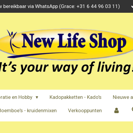
w bereikbaar via WhatsApp (Grace: +31 6 44 96 03 11)
ratie en Hobby
Kadopakketten - Kado's
Nieuwe a
Boemboe's - kruidenmixen
Verkooppunten