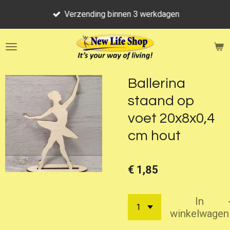
Ga
Verzending binnen 3 werkdagen
direct
naar
de
hoofdinhoud
Ballerina
staand op
voet 20x8x0,4
cm hout
€ 1,85
In
winkelwagen