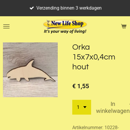
Ga
Verzending binnen 3 werkdagen
direct
naar
de
hoofdinhoud
Orka
15x7x0,4cm
hout
€ 1,55
In
winkelwagen
Artikelnummer:
10228-