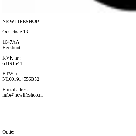
NEWLIFESHOP
Oosteinde 13
1647AA
Berkhout
KVK nr.:
63191644
BTWnr.:
NL001914556B52
E-mail adres:
info@newlifeshop.nl
Newlifeshop
(Grace):
(+31)6-
44960311
Optie: