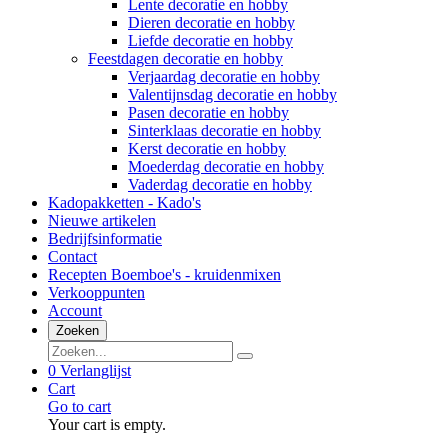
Lente decoratie en hobby
Dieren decoratie en hobby
Liefde decoratie en hobby
Feestdagen decoratie en hobby
Verjaardag decoratie en hobby
Valentijnsdag decoratie en hobby
Pasen decoratie en hobby
Sinterklaas decoratie en hobby
Kerst decoratie en hobby
Moederdag decoratie en hobby
Vaderdag decoratie en hobby
Kadopakketten - Kado's
Nieuwe artikelen
Bedrijfsinformatie
Contact
Recepten Boemboe's - kruidenmixen
Verkooppunten
Account
Zoeken
0
Verlanglijst
Cart
Go to cart
Your cart is empty.