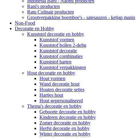
Indonesia Baru / Naomi producten
Rani's producten
Ratu Culinair producten
Grootverpakking boemboe's - satesauzen - ketjap manis
Non-Food
Decoratie en Hobby
Kunststof decoratie en hobby
Kunststof vormen
Kunststof bollen 2-delig
Kunststof decoratie
Kunststof combinaties
Kunststof harten
Kunststof verpakkingen
Hout decoratie en hobby
Hout vormen
Wand decoratie hout
Houten decoratie setjes
Hartjes hout
Hout gepersonaliseerd
Thema's decoratie en hobby
Geboorte decoratie en hobby
Kinderen decoratie en hobby
Zomer decoratie en hobby
Herfst decoratie en hobby
Winter decoratie en hobby