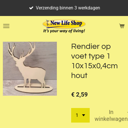
Ga
Verzending binnen 3 werkdagen
direct
naar
de
hoofdinhoud
Rendier op
voet type 1
10x15x0,4cm
hout
€ 2,59
In
winkelwagen