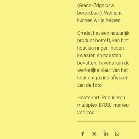
(Grace-7dgn p/w
bereikbaar). Wellicht
kunnen wij je helpen!
Omdat het een natuurlijk
product betreft, kan het
hout jaarringen, naden,
kwasten en noesten
bevatten. Tevens kan de
werkelijke kleur van het
hout enigszins afwijken
van de foto.
Houtsoort: Populieren
multiplex B/BB, interieur
verlijmd.
D
D
S
D