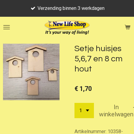
Ga
Verzending binnen 3 werkdagen
direct
naar
de
hoofdinhoud
Setje huisjes
5,6,7 en 8 cm
hout
€ 1,70
In
winkelwagen
Artikelnummer:
10358-