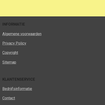
e
e
h
e
l
e
a
l
e
l
r
e
n
e
n
INFORMATIE
Algemene voorwaarden
Privacy Policy
Copyright
Sitemap
KLANTENSERVICE
Bedrijfsinformatie
Contact