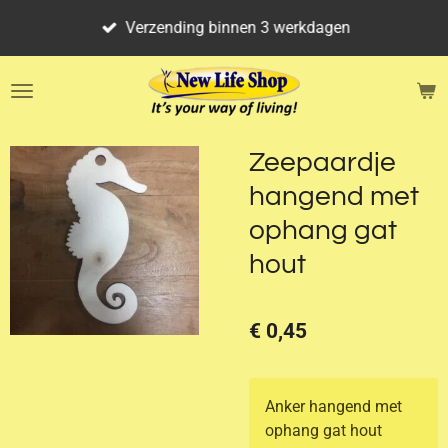
Ga
Verzending binnen 3 werkdagen
direct
naar
de
hoofdinhoud
Zeepaardje
hangend met
ophang gat
hout
€ 0,45
Anker hangend met
ophang gat hout