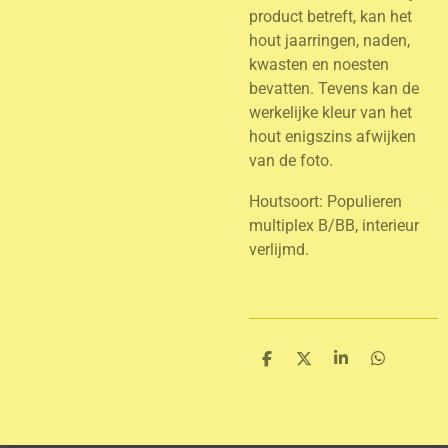
product betreft, kan het
hout jaarringen, naden,
kwasten en noesten
bevatten. Tevens kan de
werkelijke kleur van het
hout enigszins afwijken
van de foto.
Houtsoort: Populieren
multiplex B/BB, interieur
verlijmd.
D
D
S
D
e
e
h
e
l
e
a
l
e
l
r
e
n
e
n