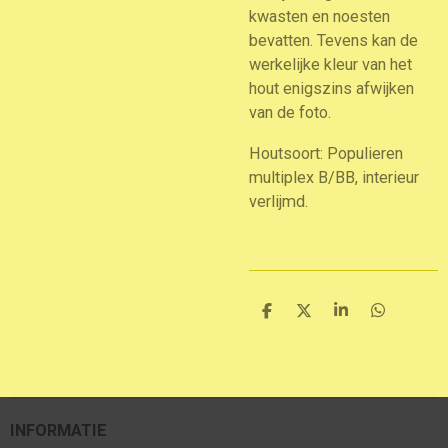
kwasten en noesten
bevatten. Tevens kan de
werkelijke kleur van het
hout enigszins afwijken
van de foto.
Houtsoort: Populieren
multiplex B/BB, interieur
verlijmd.
D
D
S
D
e
e
h
e
l
e
a
l
e
l
r
e
n
e
n
INFORMATIE