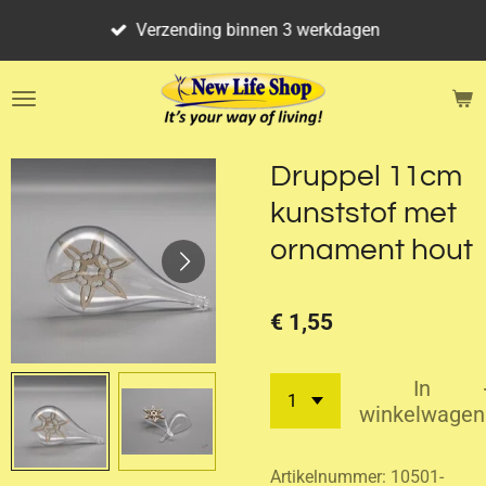
Ga
Verzending binnen 3 werkdagen
direct
naar
de
hoofdinhoud
Druppel 11cm
kunststof met
ornament hout
€ 1,55
In
winkelwagen
Artikelnummer:
10501-