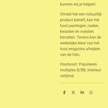
kunnen wij je helpen!
Omdat het een natuurlijk
product betreft, kan het
hout jaarringen, naden,
kwasten en noesten
bevatten. Tevens kan de
werkelijke kleur van het
hout enigszins afwijken
van de foto.
Houtsoort: Populieren
multiplex B/BB, interieur
verlijmd.
D
D
S
D
e
e
h
e
l
e
a
l
e
l
r
e