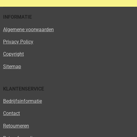
n
e
n
INFORMATIE
Algemene voorwaarden
Privacy Policy
Copyright
Sitemap
KLANTENSERVICE
Bedrijfsinformatie
Contact
Retourneren