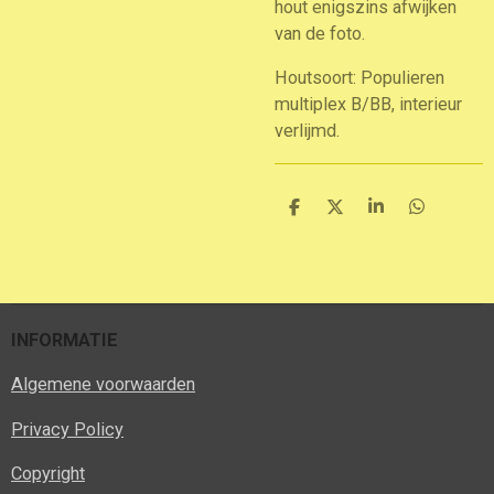
hout enigszins afwijken
van de foto.
Houtsoort: Populieren
multiplex B/BB, interieur
verlijmd.
D
D
S
D
e
e
h
e
l
e
a
l
e
l
r
e
n
e
n
INFORMATIE
Algemene voorwaarden
Privacy Policy
Copyright