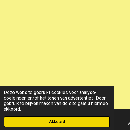
Deze website gebruikt cookies voor analyse-
doeleinden en/of het tonen van advertenties. Door
gebruik te blijven maken van de site gaat u hiermee
akkoord.
Akkoord
E-mailadres
Telefoonnummer
Kaart
W