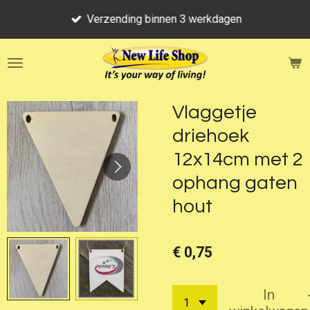
Ga
Verzending binnen 3 werkdagen
direct
naar
de
hoofdinhoud
Vlaggetje
driehoek
12x14cm met 2
ophang gaten
hout
€ 0,75
In