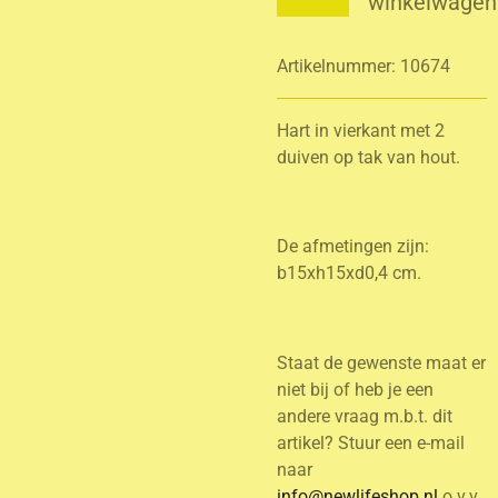
winkelwagen
Artikelnummer:
10674
Hart in vierkant met 2
duiven op tak van hout.
De afmetingen zijn:
b15xh15xd0,4 cm.
Staat de gewenste maat er
niet bij of heb je een
andere vraag m.b.t. dit
artikel? Stuur een e-mail
naar
info@newlifeshop.nl
o.v.v.