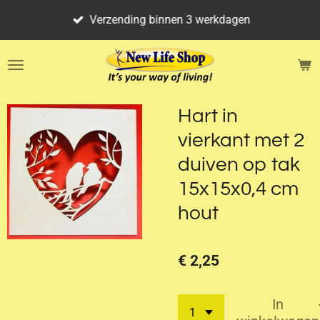
Ga
Verzending binnen 3 werkdagen
direct
naar
de
hoofdinhoud
Hart in
vierkant met 2
duiven op tak
15x15x0,4 cm
hout
€ 2,25
In