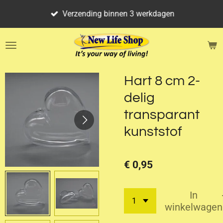
Ga
Verzending binnen 3 werkdagen
direct
naar
de
hoofdinhoud
Hart 8 cm 2-
delig
transparant
kunststof
€ 0,95
In
winkelwagen