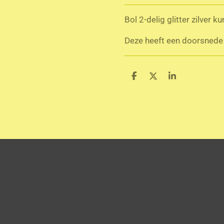
Bol 2-delig glitter zilver
Deze heeft een doorsnede
D
D
S
e
e
h
l
e
a
e
l
r
n
e