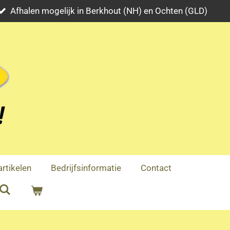
Afhalen mogelijk in Berkhout (NH) en Ochten (GLD)
rtikelen
Bedrijfsinformatie
Contact