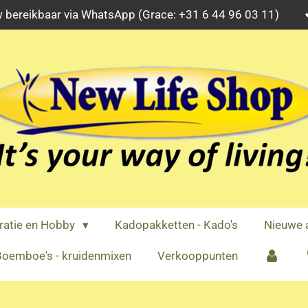
 bereikbaar via WhatsApp (Grace: +31 6 44 96 03 11)
ratie en Hobby
Kadopakketten - Kado's
Nieuwe a
oemboe's - kruidenmixen
Verkooppunten