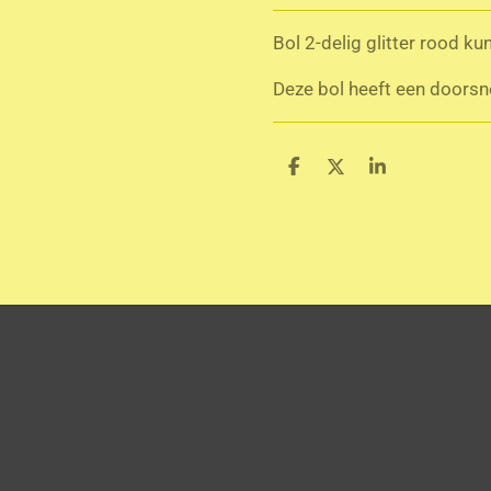
Bol 2-delig glitter rood k
Deze bol heeft een doorsn
D
D
S
e
e
h
l
e
a
e
l
r
n
e