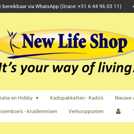
 bereikbaar via WhatsApp (Grace: +31 6 44 96 03 11)
ratie en Hobby
Kadopakketten - Kado's
Nieuwe a
oemboe's - kruidenmixen
Verkooppunten