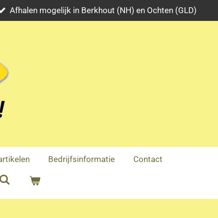
Afhalen mogelijk in Berkhout (NH) en Ochten (GLD)
rtikelen
Bedrijfsinformatie
Contact