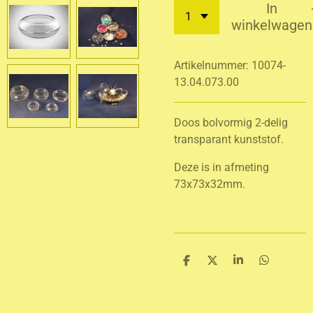
In
winkelwagen
Artikelnummer:
10074-
13.04.073.00
Doos bolvormig 2-delig
transparant kunststof.
Deze is in afmeting
73x73x32mm.
D
D
S
D
e
e
h
e
l
e
a
l
e
l
r
e
n
e
n