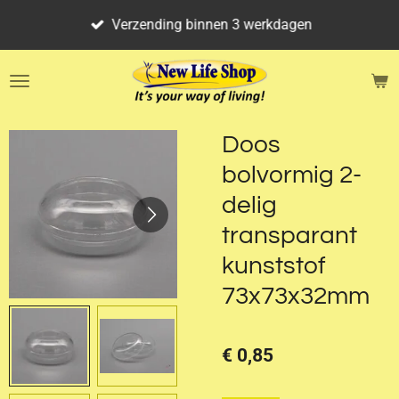
Ga
Verzending binnen 3 werkdagen
direct
naar
de
hoofdinhoud
Doos
bolvormig 2-
delig
transparant
kunststof
73x73x32mm
€ 0,85