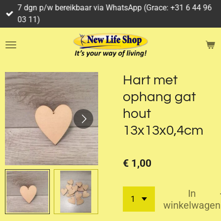
7 dgn p/w bereikbaar via WhatsApp (Grace: +31 6 44 96
Ga
03 11)
direct
naar
de
hoofdinhoud
Hart met
ophang gat
hout
13x13x0,4cm
€ 1,00
In
winkelwagen